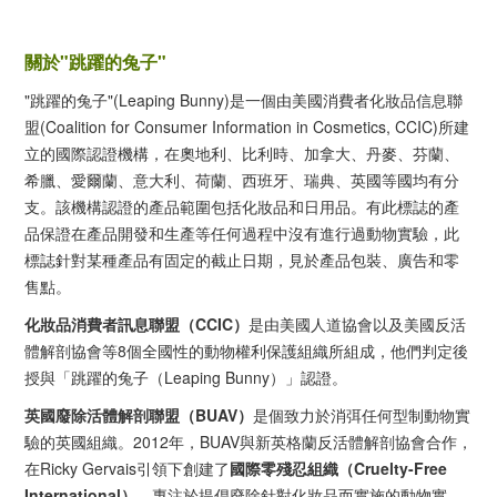
關於
"
跳躍的兔子
"
"跳躍的兔子"(Leaping Bunny)是一個由美國消費者化妝品信息聯
盟(Coalition for Consumer Information in Cosmetics, CCIC)所建
立的國際認證機構，在奧地利、比利時、加拿大、丹麥、芬蘭、
希臘、愛爾蘭、意大利、荷蘭、西班牙、瑞典、英國等國均有分
支。該機構認證的產品範圍包括化妝品和日用品。有此標誌的產
品保證在產品開發和生產等任何過程中沒有進行過動物實驗，此
標誌針對某種產品有固定的截止日期，見於產品包裝、廣告和零
售點。
化妝品消費者訊息聯盟（
CCIC
）
是由美國人道協會以及美國反活
體解剖協會等8個全國性的動物權利保護組織所組成，他們判定後
授與「跳躍的兔子（Leaping Bunny）」認證。
英國廢除活體解剖聯盟（
BUAV
）
是個致力於消弭任何型制動物實
驗的英國組織。2012年，BUAV與新英格蘭反活體解剖協會合作，
在Ricky Gervais引領下
創建了
國際零殘忍組織（
Cruelty-Free
International
）
，專注於提倡廢除針對化妝品而實施的動物實