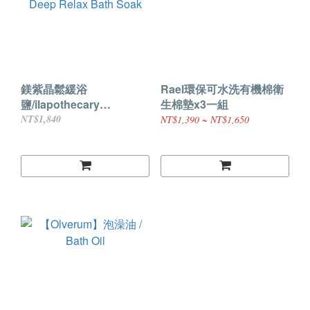
鎂紫晶鬆緩浴
Rael環保可水洗有機棉衛
鹽/ilapothecary
生棉墊x3一組
Magnesium and
NT$1,840
NT$1,390 ~ NT$1,650
Amethyst Deep Relax
Bath Soak