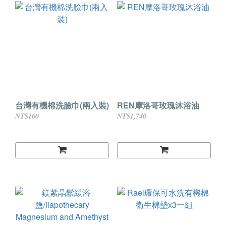
台灣有機棉洗臉巾(兩入裝)
REN摩洛哥玫瑰沐浴油
NT$160
NT$1,740