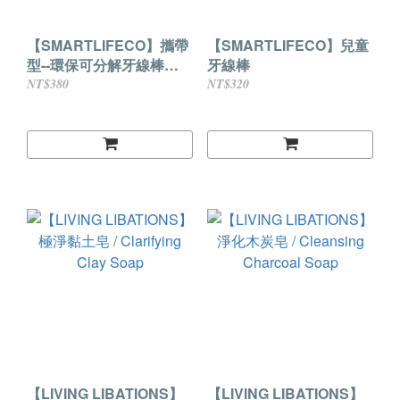
【SMARTLIFECO】攜帶
【SMARTLIFECO】兒童
型--環保可分解牙線棒
牙線棒
Floss Picks-Individual
NT$380
NT$320
Wrapped
【LIVING LIBATIONS】
【LIVING LIBATIONS】