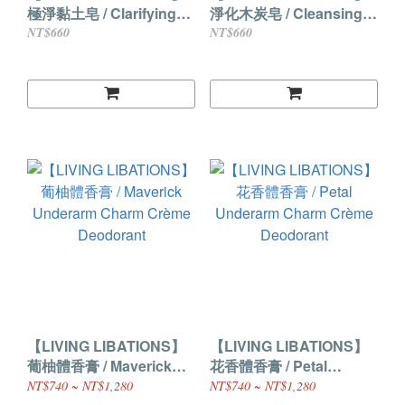
極淨黏土皂 / Clarifying
淨化木炭皂 / Cleansing
Clay Soap
Charcoal Soap
NT$660
NT$660
【LIVING LIBATIONS】
【LIVING LIBATIONS】
葡柚體香膏 / Maverick
花香體香膏 / Petal
Underarm Charm Crème
Underarm Charm Crème
NT$740 ~ NT$1,280
NT$740 ~ NT$1,280