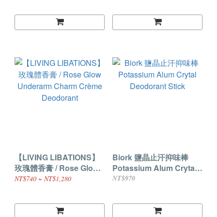
Deodorant
Deodorant
【LIVING LIBATIONS】
Biork 鹽晶止汗抑味棒
玫瑰體香膏 / Rose Glow
Potassium Alum Crytal
Underarm Charm Crème
Deodorant Stick
NT$970
NT$740 ~ NT$1,280
Deodorant