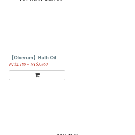
【Olverum】Bath Oil
NT$2,180 ~ NT$3,860