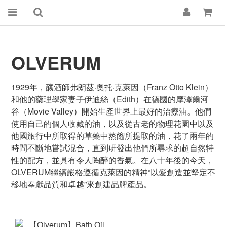
OLVERUM
1929年，釀酒師弗朗茲·奧托·克萊因（Franz Otto Klein）
和他的藥理學家妻子伊迪絲（Edith）在德國的摩澤爾河
谷（Movie Valley）開始生產世界上最好的治療油。他們
使用自己的個人收藏的油，以及從古老的物理花園中以及
他國旅行中所取得的草藥中蒸餾所提取的油，花了兩年的
時間不斷地嘗試混合，直到研發出他們所尋求的超自然特
性的配方，並具有令人陶醉的香氣。在八十年後的今天，
OLVERUM繼續嚴格遵循克萊因的精神“以愛創造並堅定不
移地奉獻品質和卓越”來創建品牌產品。