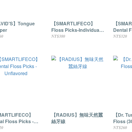
VID'S】Tongue
【SMARTLIFECO】
【SMAR
per
Floss Picks-Individual
Dental F
Wrapped
Mint
60
NT$380
NT$320
ARTLIFECO】
【RADIUS】無味天然蠶
【Dr. Tu
al Floss Picks -
絲牙線
Floss (3
avored
20
NT$260