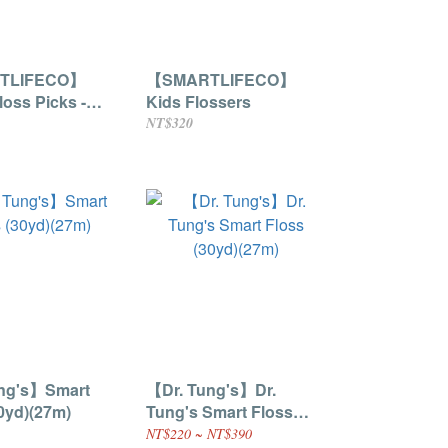
TLIFECO】
【SMARTLIFECO】
loss Picks -
Kids Flossers
NT$320
ng's】Smart
【Dr. Tung's】Dr.
0yd)(27m)
Tung's Smart Floss
(30yd)(27m)
NT$220 ~ NT$390