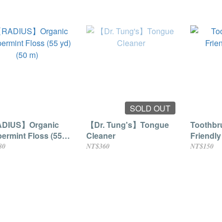
SOLD OUT
DIUS】Organic
【Dr. Tung's】Tongue
Toothbr
ermint Floss (55
Cleaner
Friendl
50 m)
80
NT$360
NT$150