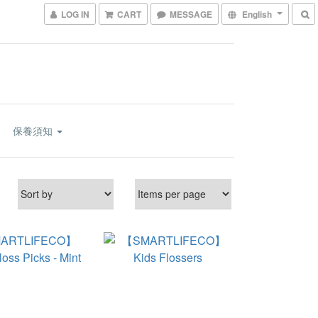
LOG IN
CART
MESSAGE
English
保養須知