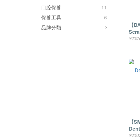
口腔保養
11
保養工具
6
【DA
品牌分類
Scra
NT$7
【SM
Dent
Unfl
NT$3